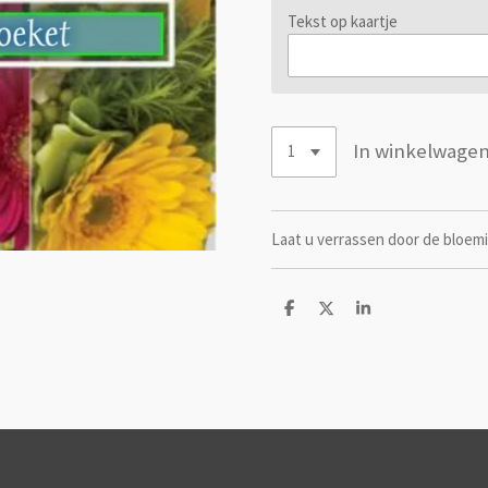
Tekst op kaartje
In winkelwage
Laat u verrassen door de bloem
D
D
S
e
e
h
l
e
a
e
l
r
n
e