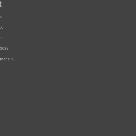
t
s
at 16
jk
63088
emans.nl