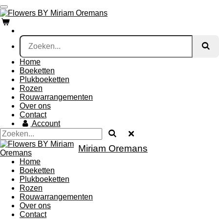
Ga
direct
naar
de
hoofdinhoud
Home
Boeketten
Plukboeketten
Rozen
Rouwarrangementen
Over ons
Contact
Account
Miriam Oremans
Home
Boeketten
Plukboeketten
Rozen
Rouwarrangementen
Over ons
Contact