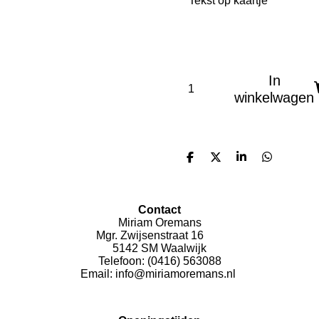
Tekst op kaartje
In
winkelwagen
D
D
S
D
e
e
h
e
l
e
a
l
e
l
r
e
n
e
n
Contact
Miriam Oremans
Mgr. Zwijsenstraat 16
5142 SM Waalwijk
Telefoon: (0416) 563088
Email: info@miriamoremans.nl