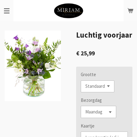
Ga
direct
naar
de
hoofdinhoud
Luchtig voorjaar
€ 25,99
Grootte
Bezorgdag
Kaartje